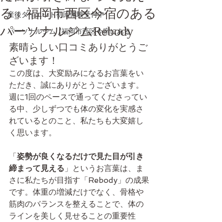
る」福岡市西区今宿のある
産後ダイエット初回体験受付中
パーソナルジムRebody
パーソナルジム /福岡市西区今宿にある
素晴らしい口コミありがとうご
ざいます！
この度は、大変励みになるお言葉をい
ただき、誠にありがとうございます。
週に1回のペースで通ってくださってい
る中、少しずつでも体の変化を実感さ
れているとのこと、私たちも大変嬉し
く思います。
「
姿勢が良くなるだけで見た目が引き
締まって見える
」というお言葉は、ま
さに私たちが目指す「Rebody」の成果
です。体重の増減だけでなく、骨格や
筋肉のバランスを整えることで、体の
ラインを美しく見せることの重要性