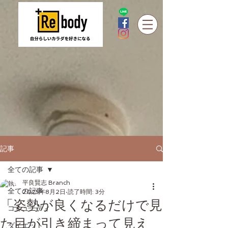
記事
全ての記事
平良賢志 Branch
全ての記事
2025年8月2日
読了時間: 3分
「姿勢が良くなるだけで見
コミュニティ
た目が引き締まって見え
ダイエット