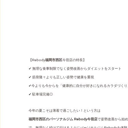
【Rebody
福岡市西区
今宿店の特長】
✔ 無理な食事制限でなく姿勢改善からダイエットをスタート
✔ 筋骨隆々よりも正しい姿勢で健康を重視
✔今よりも今からを「健康的に自分が好きになれるカラダづくり
✔ 駐車場完備◎
今年の夏こそは薄着で過ごしたい！という方は
福岡市西区のパーソナルジム Rebody今宿店
で姿勢改善から始
で、無理なく続けて行けるようにパーソナルジムRebodyを体