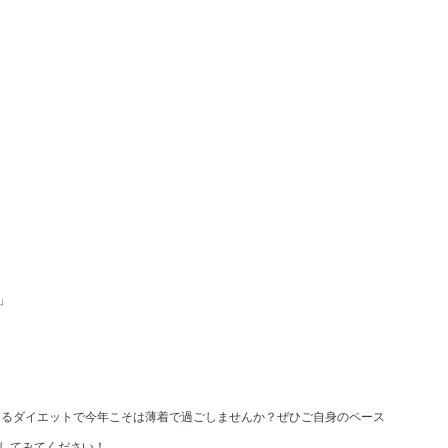
」
めるダイエットで今年こそは薄着で過ごしませんか？ぜひご自身のペース
験してみてください！