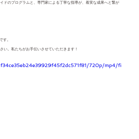
イドのプログラムと、専門家による丁寧な指導が、着実な成果へと繋が
能です。
ださい。私たちがお手伝いさせていただきます！
_f6f34ce35eb24e39929f45f2dc571f81/720p/mp4/fi