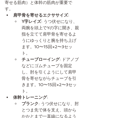
寄せる筋肉）と体幹の筋肉が重要で
す。
肩甲骨を寄せるエクササイズ
:
Y字レイズ
: うつ伏せになり、
両腕を頭上でYの字に開き、親
指を立てて肩甲骨を寄せるよ
うにゆっくりと腕を持ち上げ
ます。10〜15回×2〜3セッ
ト。
チューブローイング
: ドアノブ
などにゴムチューブを固定
し、肘を引くようにして肩甲
骨を寄せながらチューブを引
きます。10〜15回×2〜3セッ
ト。
体幹トレーニング
:
プランク
: うつ伏せになり、肘
とつま先で体を支え、頭から
かかとまで一直線になるよう