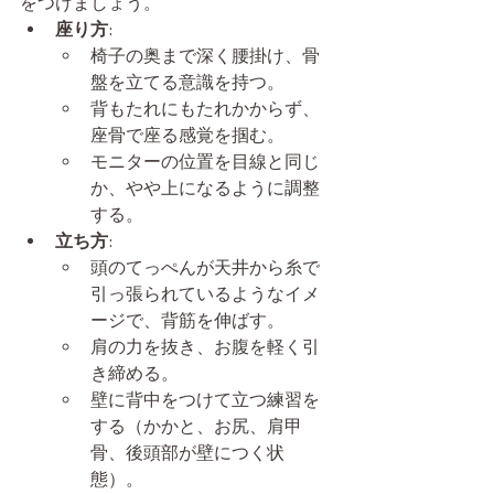
をつけましょう。
座り方
:
椅子の奥まで深く腰掛け、骨
盤を立てる意識を持つ。
背もたれにもたれかからず、
座骨で座る感覚を掴む。
モニターの位置を目線と同じ
か、やや上になるように調整
する。
立ち方
:
頭のてっぺんが天井から糸で
引っ張られているようなイメ
ージで、背筋を伸ばす。
肩の力を抜き、お腹を軽く引
き締める。
壁に背中をつけて立つ練習を
する（かかと、お尻、肩甲
骨、後頭部が壁につく状
態）。