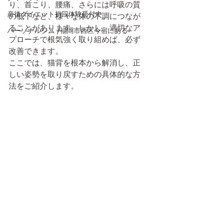
り、首こり、腰痛、さらには呼吸の質
産後ダイエット初回体験受付中
の低下など、様々な体の不調につなが
ることがあります。しかし、適切なア
パーソナルジム /福岡市西区今宿にある
プローチで根気強く取り組めば、必ず
改善できます。
ここでは、猫背を根本から解消し、正
しい姿勢を取り戻すための具体的な方
法をご紹介します。