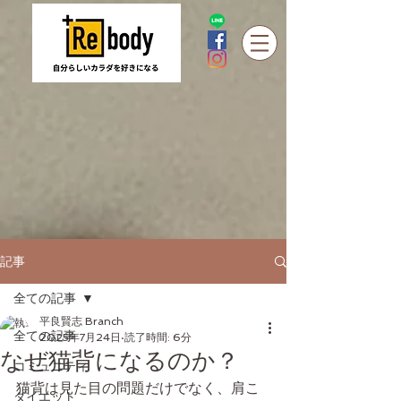
記事
全ての記事
平良賢志 Branch
全ての記事
2025年7月24日
読了時間: 6分
なぜ猫背になるのか？
コミュニティ
猫背は見た目の問題だけでなく、肩こ
ダイエット