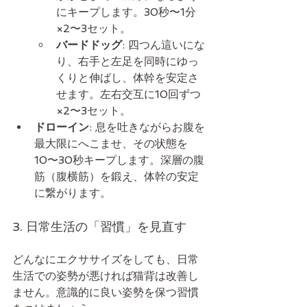
にキープします。30秒〜1分
×2〜3セット。
バードドッグ
: 四つん這いにな
り、右手と左足を同時にゆっ
くりと伸ばし、体幹を安定さ
せます。左右交互に10回ずつ
×2〜3セット。
ドローイン
: 息を吐きながらお腹を
最大限にへこませ、その状態を
10〜30秒キープします。深層の腹
筋（腹横筋）を鍛え、体幹の安定
に繋がります。
3. 日常生活の「習慣」を見直す
どんなにエクササイズをしても、日常
生活での姿勢が悪ければ猫背は改善し
ません。意識的に良い姿勢を保つ習慣