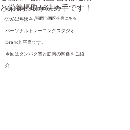
と栄養摂取が決め手です！
産後ダイエット初回体験受付中
パーソナルジム /福岡市西区今宿にある
こんにちは
パーソナルトレーニングスタジオ
Branch.平良です。
今回はタンパク質と筋肉の関係をご紹
介