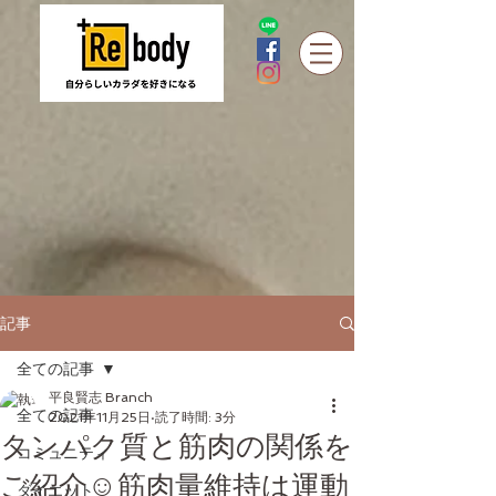
記事
全ての記事
平良賢志 Branch
全ての記事
2021年11月25日
読了時間: 3分
タンパク質と筋肉の関係を
コミュニティ
ご紹介☺️筋肉量維持は運動
ダイエット