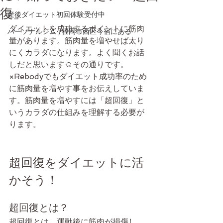
復」
産後ダイエット初回体験受付中
ダイエットを成功するポイントに筋肉
パーソナルジム /福岡市西区今宿にある
量があります。筋肉量を増やせば太り
にくカラダになります。よく聞くお話
しだと思います☺️その通りです。
×Rebodyでもダイエット成功率のため
に筋肉量を増やす事をお伝えしていま
す。筋肉量を増やすには「超回復」と
いうカラダの仕組みを理解する必要が
ります。
超回復をダイエットに活
かそう！
超回復とは？
超回復とは、運動後に筋肉が損傷し、