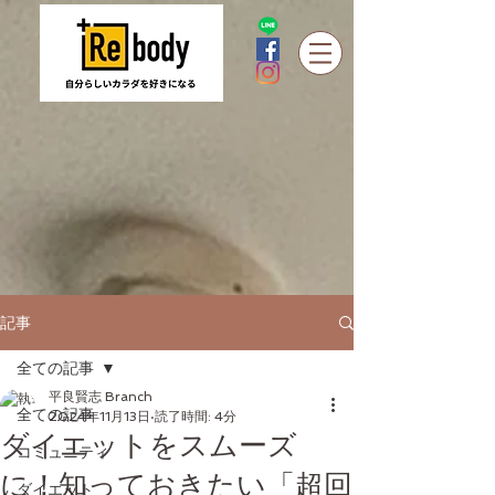
記事
全ての記事
平良賢志 Branch
全ての記事
2024年11月13日
読了時間: 4分
ダイエットをスムーズ
コミュニティ
に！知っておきたい「超回
ダイエット