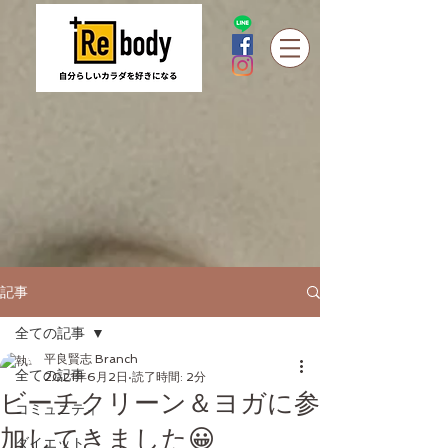
記事
全ての記事
平良賢志 Branch
全ての記事
2021年6月2日
読了時間: 2分
ビーチクリーン＆ヨガに参
コミュニティ
加してきました😀
ダイエット