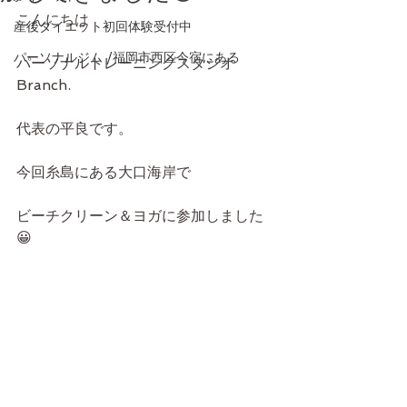
こんにちは
産後ダイエット初回体験受付中
パーソナルジム /福岡市西区今宿にある
パーソナルトレーニングスタジオ
Branch.
代表の平良です。
今回糸島にある大口海岸で
ビーチクリーン＆ヨガに参加しました
😀