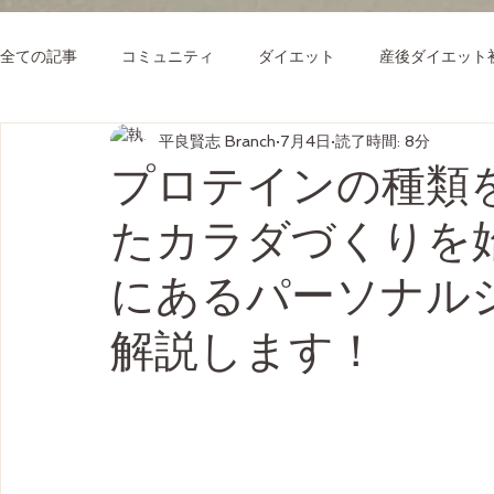
全ての記事
コミュニティ
ダイエット
産後ダイエット
平良賢志 Branch
7月4日
読了時間: 8分
プロテインの種類
たカラダづくりを
にあるパーソナルジム
解説します！