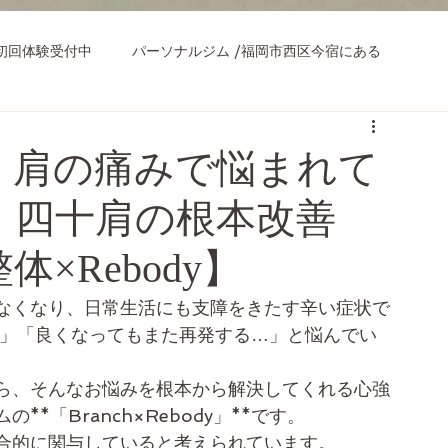
初回体験受付中
パーソナルジム /福岡市西区今宿にある
、肩の痛みで悩まれて
・四十肩の根本改善
×Rebody】
なくなり、日常生活にも支障をきたす辛い症状で
…」「良くなってもまた再発する…」と悩んでい
ら、そんなお悩みを根本から解決してくれる心強
*「Branch×Rebody」**です。
合的に関与していると考えられています。