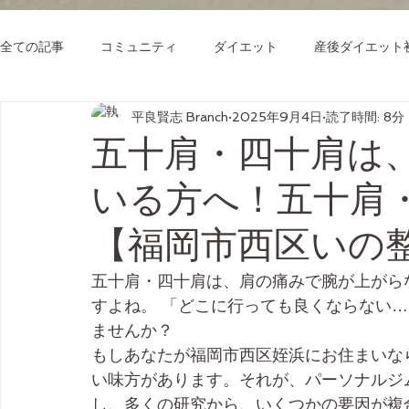
全ての記事
コミュニティ
ダイエット
産後ダイエット
平良賢志 Branch
2025年9月4日
読了時間: 8分
五十肩・四十肩は
いる方へ！五十肩
【福岡市西区いの整体
五十肩・四十肩は、肩の痛みで腕が上がら
すよね。 「どこに行っても良くならない
ませんか？
もしあなたが福岡市西区姪浜にお住まいな
い味方があります。それが、パーソナルジムの*
し、多くの研究から、いくつかの要因が複