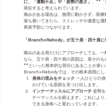
に、「運動不足」や「姿勢の悪さ」
、**
発症すると考えられています。
痛みがある場合は、無理に動かさず、医療
落ち着いてきたら、ストレッチや適度な運
再発予防につながります。
「Branch×Rebody」が五十肩・四十肩
痛みのある肩だけにアプローチしても、一
なら、五十肩・四十肩の原因は、肩そのも
**といった根本的な部分にあることが多い
Branch×Rebodyでは、その根本原因
身体の歪みをチェック
 一人ひとりの
かけている原因を見つけ出します。
インナーマッスルにアプローチ
 姿勢
ナーマッスルを鍛えます。これにより
できる身体へと変わっていきます。