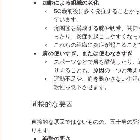
加齢による組織の老化
50歳前後に多く発症することか
ています。
肩関節を構成する腱や靭帯、関節
ったり、炎症を起こしやすくなっ
これらの組織に炎症が起こること
肩の使いすぎ、または使わなさすぎ
スポーツなどで肩を酷使したり、
りすることも、原因の一つと考え
運動不足や、肩を動かさない生活
軟性を低下させます。
間接的な要因
直接的な原因ではないものの、五十肩の発
ります。
姿勢の悪さ