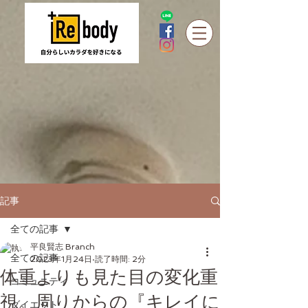
記事
全ての記事
平良賢志 Branch
全ての記事
2023年1月24日
読了時間: 2分
体重よりも見た目の変化重
コミュニティ
視。周りからの『キレイに
ダイエット