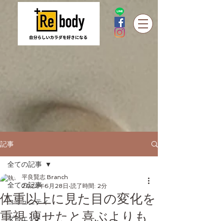
記事
全ての記事
平良賢志 Branch
全ての記事
2022年6月28日
読了時間: 2分
体重以上に見た目の変化を
コミュニティ
重視 痩せたと喜ぶよりも
ダイエット