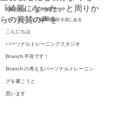
『綺麗になった』と周りか
産後ダイエット初回体験受付中
らの賞賛の声を
パーソナルジム /福岡市西区今宿にある
こんにちは
パーソナルトレーニングスタジオ
Branch.平良です！
Branch.の考えるパーソナルトレーニン
グを書こうと
思います