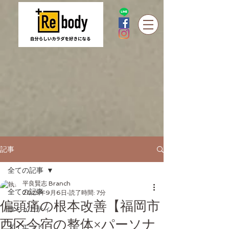
記事
全ての記事
平良賢志 Branch
全ての記事
2025年9月6日
読了時間: 7分
偏頭痛の根本改善【福岡市
コミュニティ
西区今宿の整体×パーソナ
ダイエット