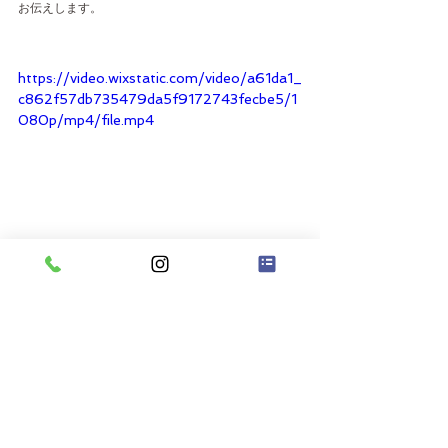
お伝えします。
https://video.wixstatic.com/video/a61da1_
c862f57db735479da5f9172743fecbe5/1
080p/mp4/file.mp4
◆ 
いつからでも身体は変わり
ます
産後から5年、10年…どれだけ時間が経っていても 
“遅い” ということはありません。
パーソナルジムRebody今宿店では、
姿勢 × インナ
ー × お尻の3つを整えることで、
自然に引き締まる