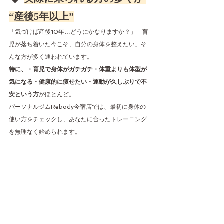
“産後5年以上”
「気づけば産後10年…どうにかなりますか？」「育
児が落ち着いた今こそ、自分の身体を整えたい」そ
んな方が多く通われています。
特に、・育児で身体がガチガチ・体重よりも体型が
気になる・健康的に痩せたい・運動が久しぶりで不
安という方
がほとんど。
パーソナルジムRebody今宿店では、最初に身体の
使い方をチェックし、あなたに合ったトレーニング
を無理なく始められます。