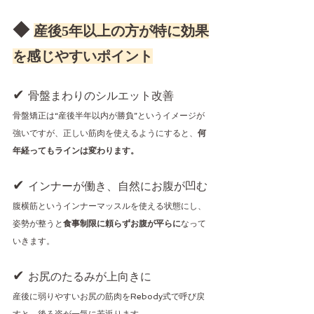
◆ 
産後5年以上の方が特に効果
を感じやすいポイント
✔ 
骨盤まわりのシルエット改善
骨盤矯正は“産後半年以内が勝負”というイメージが
強いですが、正しい筋肉を使えるようにすると、
何
年経ってもラインは変わります。
✔ 
インナーが働き、自然にお腹が凹む
腹横筋というインナーマッスルを使える状態にし、
姿勢が整うと
食事制限に頼らずお腹が平らに
なって
いきます。
✔ 
お尻のたるみが上向きに
産後に弱りやすいお尻の筋肉をRebody式で呼び戻
すと、後ろ姿が一気に若返ります。