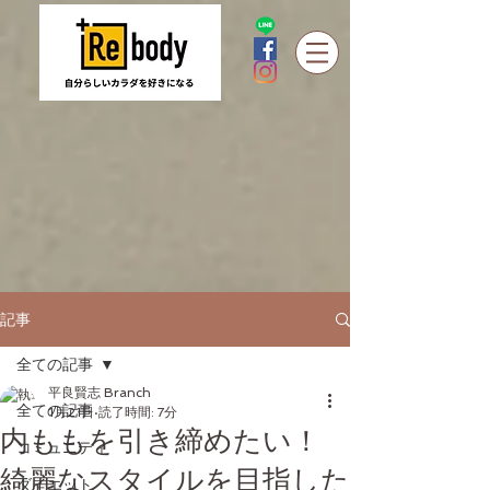
記事
全ての記事
平良賢志 Branch
全ての記事
1月21日
読了時間: 7分
内ももを引き締めたい！
コミュニティ
綺麗なスタイルを目指した
ダイエット