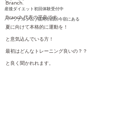
Branch.
産後ダイエット初回体験受付中
Branch.代表の平良です。
パーソナルジム /福岡市西区今宿にある
夏に向けて本格的に運動を！
と意気込んでいる方！
最初はどんなトレーニング良いの？？
と良く聞かれれます。