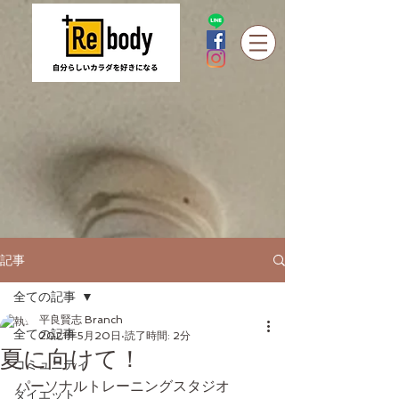
記事
全ての記事
平良賢志 Branch
全ての記事
2021年5月20日
読了時間: 2分
夏に向けて！
コミュニティ
パーソナルトレーニングスタジオ
ダイエット