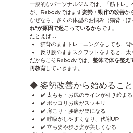
一般的なパーソナルジムでは、「筋トレ」
が、Rebodyではまず
姿勢・動作の改善
か
なぜなら、多くの体型のお悩み（猫背・ぽ
れ”が原因で起こっているから
です。
たとえば…
猫背のままトレーニングをしても、背
反り腰のままスクワットをすると、太
だからこそRebodyでは、
整体で体を整え
再教育
していきます。
◆ 姿勢改善から始めるこ
✔️ 太もも・お尻のラインが引き締まる
✔️ ポッコリお腹がスッキリ
✔️ 肩こり・腰痛が楽になる
✔️ 呼吸がしやすくなり、代謝UP
✔️ 立ち姿や歩き姿が美しくなる