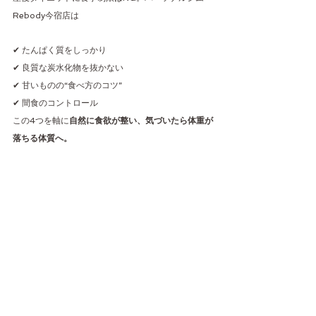
Rebody今宿店は
✔ たんぱく質をしっかり
✔ 良質な炭水化物を抜かない
✔ 甘いものの“食べ方のコツ”
✔ 間食のコントロール
この4つを軸に
自然に食欲が整い、気づいたら体重が
落ちる体質へ。