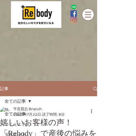
記事
全ての記事
平良賢志 Branch
全ての記事
2025年7月22日
読了時間: 8分
嬉しいお客様の声！
コミュニティ
「Rebody」で産後の悩みを
ダイエット