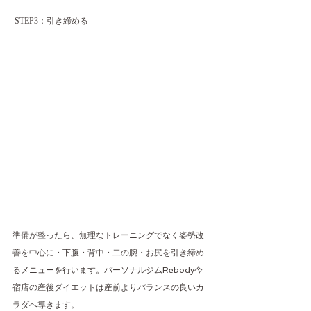
 STEP3：引き締める
準備が整ったら、無理なトレーニングでなく姿勢改
善を中心に・下腹・背中・二の腕・お尻を引き締め
るメニューを行います。パーソナルジムRebody今
宿店の産後ダイエットは産前よりバランスの良いカ
ラダへ導きます。