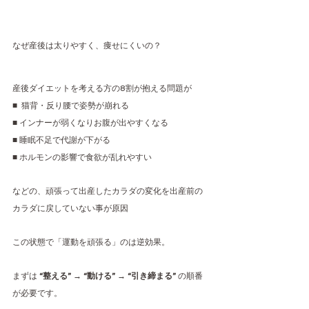
なぜ産後は太りやすく、痩せにくいの？
産後ダイエットを考える方の8割が抱える問題が
■  猫背・反り腰で姿勢が崩れる
■ インナーが弱くなりお腹が出やすくなる
■ 睡眠不足で代謝が下がる
■ ホルモンの影響で食欲が乱れやすい
などの、頑張って出産したカラダの変化を出産前の
カラダに戻していない事が原因
この状態で「運動を頑張る」のは逆効果。
まずは 
“整える” → “動ける” → “引き締まる”
 の順番
が必要です。