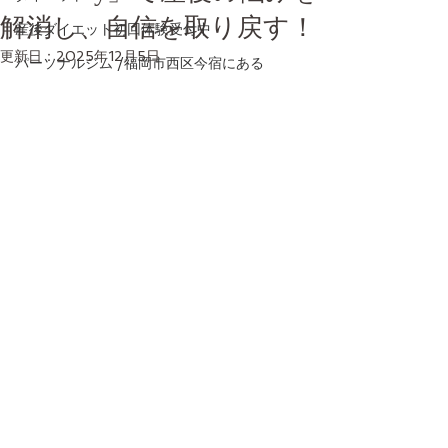
解消し、自信を取り戻す！
産後ダイエット初回体験受付中
更新日：
2025年12月5日
パーソナルジム /福岡市西区今宿にある