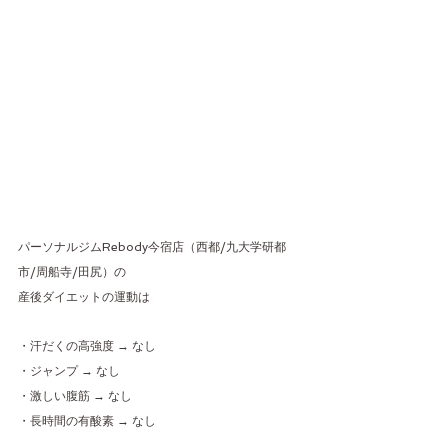
パーソナルジムRebody今宿店（西都/九大学研都
市/周船寺/田尻）の
産後ダイエットの運動は
・汗だくの高強度 → なし
・ジャンプ → なし
・激しい腹筋 → なし
・長時間の有酸素 → なし