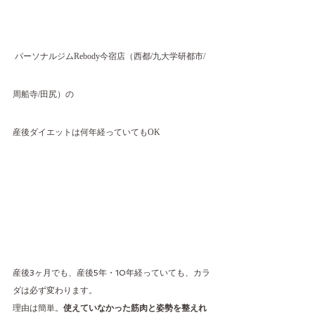
 パーソナルジムRebody今宿店（西都/九大学研都市/
周船寺/田尻）の
産後ダイエットは何年経っていてもOK
産後3ヶ月でも、産後5年・10年経っていても、カラ
ダは必ず変わります。
理由は簡単。
使えていなかった筋肉と姿勢を整えれ