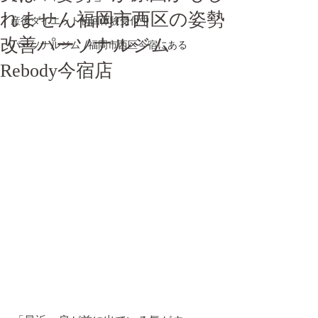
れません福岡市西区の姿勢
産後ダイエット初回体験受付中
改善パーソナルジム
パーソナルジム /福岡市西区今宿にある
Rebody今宿店