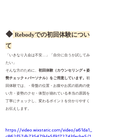
◆
Rebodyでの初回体験につい
て
「いきなり入会は不安…」「自分に合うか試してみ
たい」
そんな方のために、
初回体験（カウンセリング＋姿
勢チェック＋パーソナル）をご用意しています。
初
回体験では、・骨盤の位置・お腹やお尻の筋肉の使
い方・姿勢のクセ・体型が崩れている本当の原因を
丁寧にチェックし、変わるポイントを分かりやすく
お伝えします。
https://video.wixstatic.com/video/a61da1_
c862f57db735479da5f9172743fecbe5/1