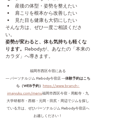
産後の体型・姿勢を整えたい
肩こりを根本から改善したい
見た目も健康も大切にしたい
そんな方は、ぜひ一度ご相談くださ
い。
姿勢が変わると、体も気持ちも軽くな
ります。
Rebodyが、あなたの「本来の
カラダ」へ導きます。
福岡市西区今宿にある
― パーソナルジム Rebody今宿店 ―
体験予約はこち
ら（WEB予約）
https://www.branch-
imajyuku.com/menu
福岡市西区今宿・周船寺・九
大学研都市・西都・元岡・田尻・周辺でジムを探し
ている方は、ぜひパーソナルジム Rebody今宿店へ
お越しください！