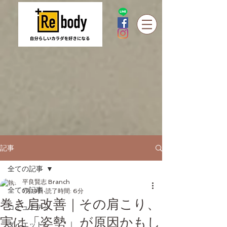
記事
全ての記事
平良賢志 Branch
全ての記事
1月14日
読了時間: 6分
巻き肩改善｜その肩こり、
コミュニティ
実は「姿勢」が原因かもし
ダイエット