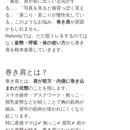
「最近、肩が前に出ている気がす
る…」「写真を見ると猫背っぽく見え
る」「肩こり・首こりが慢性化してい
る」このようなお悩み、
巻き肩
が原因
かもしれません。
Rebodyでは、ただ筋トレをするのでは
なく
姿勢・呼吸・体の使い方
から巻き
肩を根本改善していきます。
巻き肩とは？
巻き肩とは、
肩が前方・内側に巻き込
まれた状態
のことを指します。
スマホ操作・デスクワーク・抱っこ・
授乳姿勢などが続くことで胸の筋肉が
縮み、背中の筋肉が使われにくくなり
起こります。
特に産後ママは✔ 抱っこ✔ 授乳✔ 前か
がみ姿勢が続き、巻き肩になりやすい