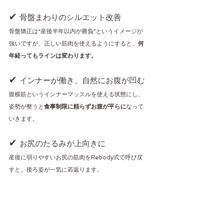
✔ 
骨盤まわりのシルエット改善
骨盤矯正は“産後半年以内が勝負”というイメージが
強いですが、正しい筋肉を使えるようにすると、
何
年経ってもラインは変わります。
✔ 
インナーが働き、自然にお腹が凹む
腹横筋というインナーマッスルを使える状態にし、
姿勢が整うと
食事制限に頼らずお腹が平らに
なって
いきます。
✔ 
お尻のたるみが上向きに
産後に弱りやすいお尻の筋肉をRebody式で呼び戻
すと、後ろ姿が一気に若返ります。