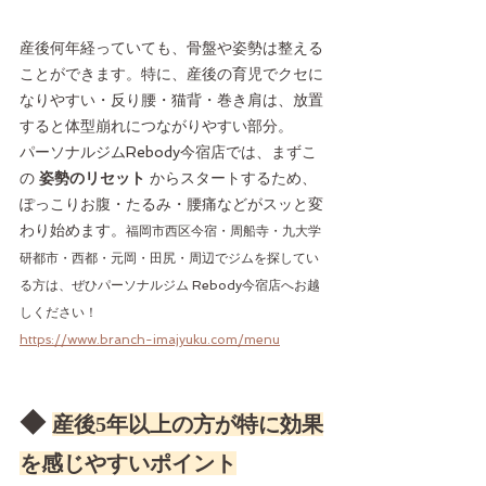
産後何年経っていても、骨盤や姿勢は整える
ことができます。特に、産後の育児でクセに
なりやすい・反り腰・猫背・巻き肩は、放置
すると体型崩れにつながりやすい部分。
パーソナルジムRebody今宿店では、まずこ
の 
姿勢のリセット
 からスタートするため、
ぽっこりお腹・たるみ・腰痛などがスッと変
わり始めます。
福岡市西区今宿・周船寺・九大学
研都市・西都・元岡・田尻・周辺でジムを探してい
る方は、ぜひパーソナルジム Rebody今宿店へお越
しください！
https://www.branch-imajyuku.com/menu
◆ 
産後5年以上の方が特に効果
を感じやすいポイント