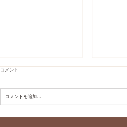
コメント
コメントを追加…
肩こりの主な原因は、 日常生
子どもたち
活でのカラダの使い方や姿勢
養学 「プ