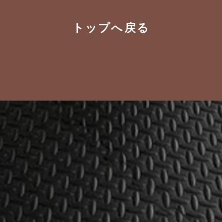
？」福岡市西区に
もサブウェイは食べていい
ジム Rebody
痩せる人の選び方
します！
トップへ戻る