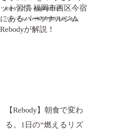
ット習慣 福岡市西区今宿
産後ダイエット初回体験受付中
にあるパーソナルジム
パーソナルジム /福岡市西区今宿にある
Rebodyが解説！
【Rebody】朝食で変わ
る。1日の“燃えるリズ