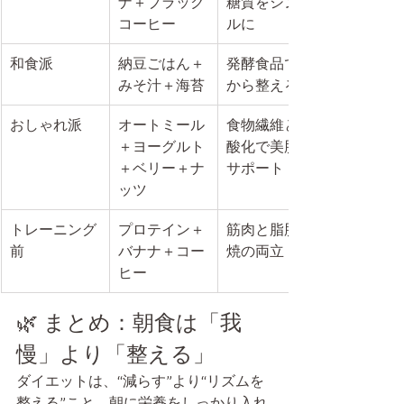
ナ＋ブラック
糖質をシンプ
コーヒー
ルに
和食派
納豆ごはん＋
発酵食品で腸
みそ汁＋海苔
から整える
おしゃれ派
オートミール
食物繊維と抗
＋ヨーグルト
酸化で美肌も
＋ベリー＋ナ
サポート
ッツ
トレーニング
プロテイン＋
筋肉と脂肪燃
前
バナナ＋コー
焼の両立
ヒー
🌿 まとめ：朝食は「我
慢」より「整える」
ダイエットは、“減らす”より“リズムを
整える”こと。朝に栄養をしっかり入れ