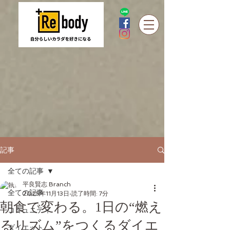
記事
全ての記事
平良賢志 Branch
全ての記事
2025年11月13日
読了時間: 7分
朝食で変わる。1日の“燃え
コミュニティ
るリズム”をつくるダイエ
ダイエット