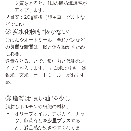
ク質をとると、1日の脂肪燃焼率が
アップします。
📍目安：20g前後（卵＋ヨーグルトな
どでOK）
② 炭水化物を“抜かない”
ごはんやオートミール、全粒パンなど
の
良質な糖質
は、脳と体を動かすため
に必要。
適量をとることで、集中力と代謝のス
イッチが入ります。→ 白米よりも「雑
穀米・玄米・オートミール」がおすす
め。
③ 脂質は“良い油”を少し
脂肪もホルモンや細胞の材料。
オリーブオイル、アボカド、ナッ
ツ、卵黄などを
少量プラス
する
と、満足感が続きやすくなりま