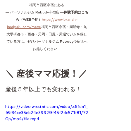
福岡市西区今宿にある
― パーソナルジム Rebody今宿店 ―
体験予約はこち
ら（WEB予約）
https://www.branch-
imajyuku.com/menu
福岡市西区今宿・周船寺・九
大学研都市・西都・元岡・田尻・周辺でジムを探し
ている方は、ぜひパーソナルジム Rebody今宿店へ
お越しください！
＼ 産後ママ応援！／
産後５年以上でも変われる！
https://video.wixstatic.com/video/a61da1_
f6f34ce35eb24e39929f45f2dc571f81/72
0p/mp4/file.mp4