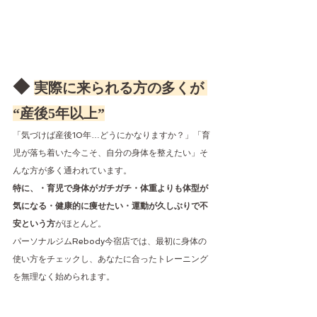
◆ 
実際に来られる方の多くが 
“産後5年以上”
「気づけば産後10年…どうにかなりますか？」「育
児が落ち着いた今こそ、自分の身体を整えたい」そ
んな方が多く通われています。
特に、・育児で身体がガチガチ・体重よりも体型が
気になる・健康的に痩せたい・運動が久しぶりで不
安という方
がほとんど。
パーソナルジムRebody今宿店では、最初に身体の
使い方をチェックし、あなたに合ったトレーニング
を無理なく始められます。