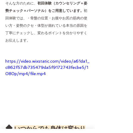
そんな方のために、
初回体験（カウンセリング＋姿
勢チェック＋パーソナル）をご用意しています。
初
回体験では、・骨盤の位置・お腹やお尻の筋肉の使
い方・姿勢のクセ・体型が崩れている本当の原因を
丁寧にチェックし、変わるポイントを分かりやすく
お伝えします。
https://video.wixstatic.com/video/a61da1_
c862f57db735479da5f9172743fecbe5/1
080p/mp4/file.mp4
◆ 
いつからでも身体は変わり