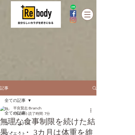
記事
全ての記事
平良賢志 Branch
全ての記事
1月29日
読了時間: 7分
無理な食事制限を続けた結
コミュニティ
果・・・ 3カ月は体重を維
ダイエット