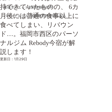
持できていたものの、 6カ
産後ダイエット初回体験受付中
月後には普通の食事以上に
パーソナルジム /福岡市西区今宿にある
食べてしまい、リバウン
ド…。福岡市西区のパーソ
ナルジム Rebody今宿が解
説します！
更新日：
1月29日