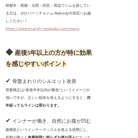
研都市・西都・元岡・田尻・周辺でジムを探してい
る方は、ぜひパーソナルジム Rebody今宿店へお越
しください！
https://www.branch-imajyuku.com/menu
◆ 
産後5年以上の方が特に効果
を感じやすいポイント
✔ 
骨盤まわりのシルエット改善
骨盤矯正は“産後半年以内が勝負”というイメージが
強いですが、正しい筋肉を使えるようにすると、
何
年経ってもラインは変わります。
✔ 
インナーが働き、自然にお腹が凹む
腹横筋というインナーマッスルを使える状態にし、
姿勢が整うと
食事制限に頼らずお腹が平らに
なって