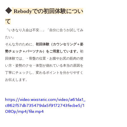
◆
Rebodyでの初回体験につい
て
「いきなり入会は不安…」「自分に合うか試してみ
たい」
そんな方のために、
初回体験（カウンセリング＋姿
勢チェック＋パーソナル）をご用意しています。
初
回体験では、・骨盤の位置・お腹やお尻の筋肉の使
い方・姿勢のクセ・体型が崩れている本当の原因を
丁寧にチェックし、変わるポイントを分かりやすく
お伝えします。
https://video.wixstatic.com/video/a61da1_
c862f57db735479da5f9172743fecbe5/1
080p/mp4/file.mp4