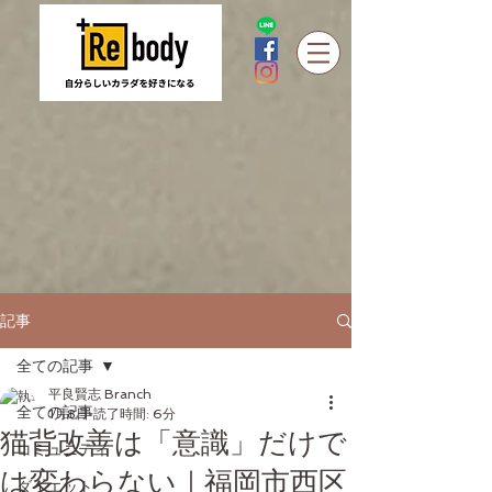
記事
全ての記事
平良賢志 Branch
全ての記事
1月8日
読了時間: 6分
猫背改善は「意識」だけで
コミュニティ
は変わらない｜福岡市西区
ダイエット