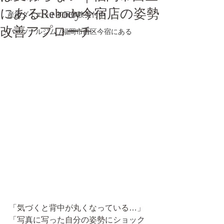
にあるRebody今宿店の姿勢
産後ダイエット初回体験受付中
改善アプローチ
パーソナルジム /福岡市西区今宿にある
「気づくと背中が丸くなっている…」
「写真に写った自分の姿勢にショック