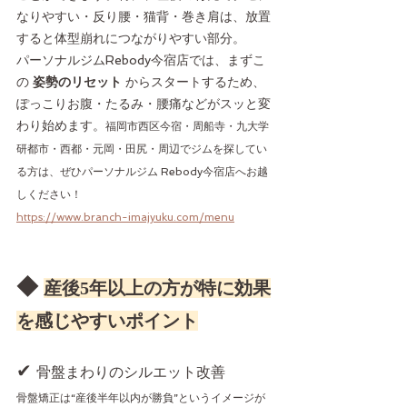
なりやすい・反り腰・猫背・巻き肩は、放置
すると体型崩れにつながりやすい部分。
パーソナルジムRebody今宿店では、まずこ
の 
姿勢のリセット
 からスタートするため、
ぽっこりお腹・たるみ・腰痛などがスッと変
わり始めます。
福岡市西区今宿・周船寺・九大学
研都市・西都・元岡・田尻・周辺でジムを探してい
る方は、ぜひパーソナルジム Rebody今宿店へお越
しください！
https://www.branch-imajyuku.com/menu
◆ 
産後5年以上の方が特に効果
を感じやすいポイント
✔ 
骨盤まわりのシルエット改善
骨盤矯正は“産後半年以内が勝負”というイメージが