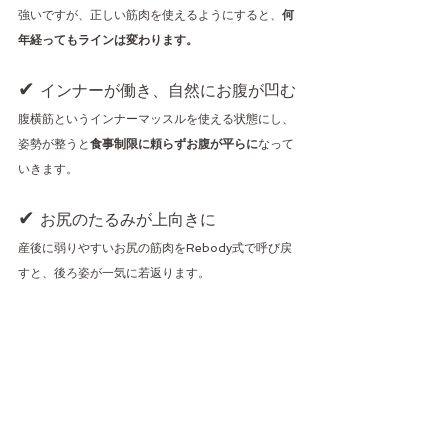
強いですが、正しい筋肉を使えるようにすると、
何
年経ってもラインは変わります。
✔ 
インナーが働き、自然にお腹が凹む
腹横筋というインナーマッスルを使える状態にし、
姿勢が整うと
食事制限に頼らずお腹が平らに
なって
いきます。
✔ 
お尻のたるみが上向きに
産後に弱りやすいお尻の筋肉をRebody式で呼び戻
すと、後ろ姿が一気に若返ります。