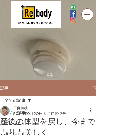
記事
全ての記事
平良伸枝
全ての記事
2024年9月20日
読了時間: 2分
産後の体型を戻し、今まで
コミュニティ
よりも美しく
ダイエット