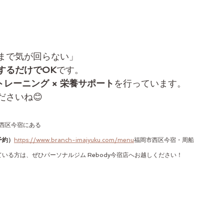
まで気が回らない」
するだけでOK
です。
トレーニング × 栄養サポート
を行っています。
さいね😊
西区今宿にある
予約）
https://www.branch-imajyuku.com/menu
福岡市西区今宿・周船
る方は、ぜひパーソナルジム Rebody今宿店へお越しください！