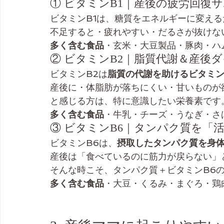
① ビタミンB1｜産後の疲労回復
ビタミンB1は、糖質をエネルギーに変え
不足すると・疲れやすい・だるさが抜けな
多く含む食品
・玄米・大豆製品・豚肉・ハ
② ビタミンB2｜脂質代謝＆産後
ビタミンB2は
脂質の代謝を助けるビタミ
産後に・体脂肪が落ちにくい・甘いものが
と感じる方は、特に意識したい栄養素です
多く含む食品
・牛乳・チーズ・うなぎ・さ
③ ビタミンB6｜タンパク質を「
ビタミンB6は、
摂取したタンパク質を身
産後は「食べているのに筋力が戻らない」
そんな時こそ、タンパク質＋ビタミンB6
多く含む食品
・大豆・くるみ・まぐろ・鶏