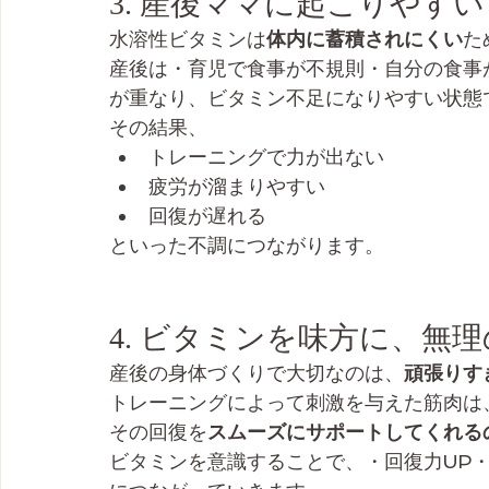
3. 産後ママに起こりやす
水溶性ビタミンは
体内に蓄積されにくい
た
産後は・育児で食事が不規則・自分の食事
が重なり、ビタミン不足になりやすい状態
その結果、
トレーニングで力が出ない
疲労が溜まりやすい
回復が遅れる
といった不調につながります。
4. ビタミンを味方に、無
産後の身体づくりで大切なのは、
頑張りす
トレーニングによって刺激を与えた筋肉は
その回復を
スムーズにサポートしてくれる
ビタミンを意識することで、・回復力UP