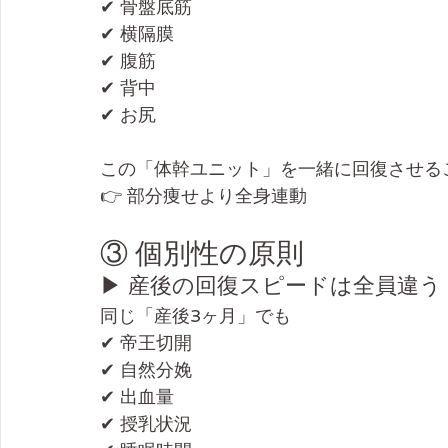
✔ 骨盤底筋
✔ 横隔膜
✔ 腹筋
✔ 背中
✔ お尻
この「体幹ユニット」を一緒に回復させる
👉 部分痩せより全身連動
③ 個別性の原則
▶ 産後の回復スピードは全員違う
同じ「産後3ヶ月」でも
✔ 帝王切開
✔ 自然分娩
✔ 出血量
✔ 授乳状況