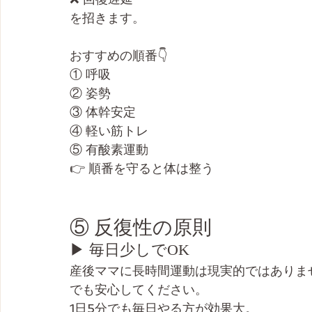
を招きます。
おすすめの順番👇
① 呼吸
② 姿勢
③ 体幹安定
④ 軽い筋トレ
⑤ 有酸素運動
👉 順番を守ると体は整う
⑤ 反復性の原則
▶ 毎日少しでOK
産後ママに長時間運動は現実的ではありま
でも安心してください。
1日5分でも毎日やる方が効果大。