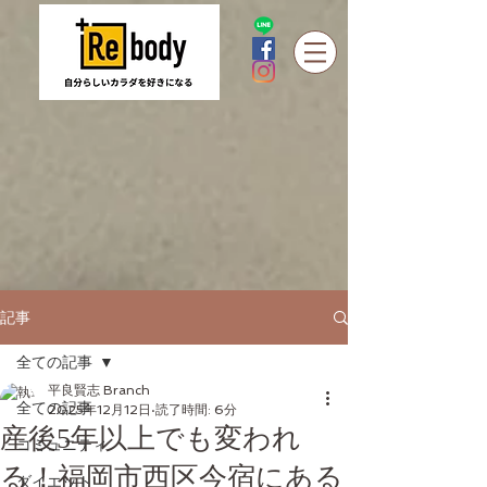
記事
全ての記事
平良賢志 Branch
全ての記事
2025年12月12日
読了時間: 6分
産後5年以上でも変われ
コミュニティ
る！福岡市西区今宿にある
ダイエット