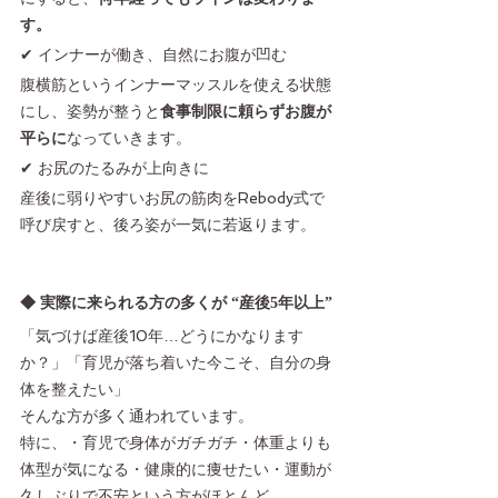
す。
✔ インナーが働き、自然にお腹が凹む
腹横筋というインナーマッスルを使える状態
にし、姿勢が整うと
食事制限に頼らずお腹が
平らに
なっていきます。
✔ お尻のたるみが上向きに
産後に弱りやすいお尻の筋肉をRebody式で
呼び戻すと、後ろ姿が一気に若返ります。
◆ 実際に来られる方の多くが “産後5年以上”
「気づけば産後10年…どうにかなります
か？」「育児が落ち着いた今こそ、自分の身
体を整えたい」
そんな方が多く通われています。
特に、・育児で身体がガチガチ・体重よりも
体型が気になる・健康的に痩せたい・運動が
久しぶりで不安という方がほとんど。