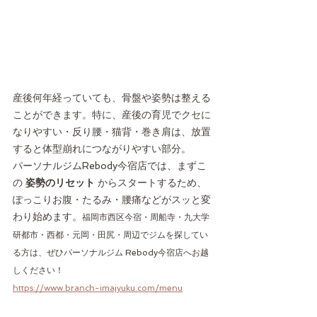
産後何年経っていても、骨盤や姿勢は整える
ことができます。特に、産後の育児でクセに
なりやすい・反り腰・猫背・巻き肩は、放置
すると体型崩れにつながりやすい部分。
パーソナルジムRebody今宿店では、まずこ
の 
姿勢のリセット
 からスタートするため、
ぽっこりお腹・たるみ・腰痛などがスッと変
わり始めます。
福岡市西区今宿・周船寺・九大学
研都市・西都・元岡・田尻・周辺でジムを探してい
る方は、ぜひパーソナルジム Rebody今宿店へお越
しください！
https://www.branch-imajyuku.com/menu