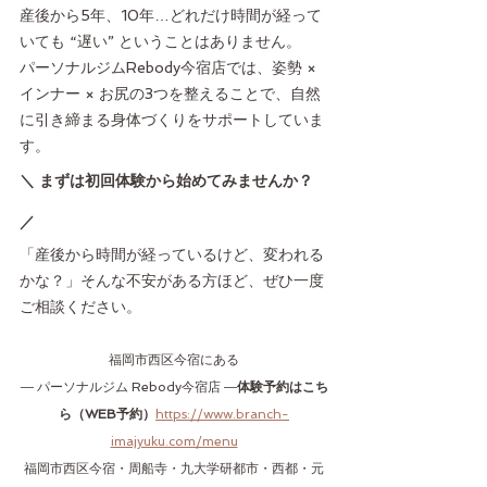
産後から5年、10年…どれだけ時間が経って
いても “遅い” ということはありません。
パーソナルジムRebody今宿店では、姿勢 × 
インナー × お尻の3つを整えることで、自然
に引き締まる身体づくりをサポートしていま
す。
＼ まずは初回体験から始めてみませんか？ 
／
「産後から時間が経っているけど、変われる
かな？」そんな不安がある方ほど、ぜひ一度
ご相談ください。
福岡市西区今宿にある
― パーソナルジム Rebody今宿店 ―
体験予約はこち
ら（WEB予約）
https://www.branch-
imajyuku.com/menu
福岡市西区今宿・周船寺・九大学研都市・西都・元