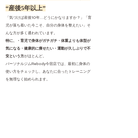
“産後5年以上”
「気づけば産後10年…どうにかなりますか？」「育
児が落ち着いた今こそ、自分の身体を整えたい」そ
んな方が多く通われています。
特に、・育児で身体がガチガチ・体重よりも体型が
気になる・健康的に痩せたい・運動が久しぶりで不
安という方
がほとんど。
パーソナルジムRebody今宿店では、最初に身体の
使い方をチェックし、あなたに合ったトレーニング
を無理なく始められます。