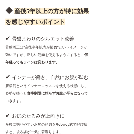
◆ 
産後5年以上の方が特に効果
を感じやすいポイント
✔ 
骨盤まわりのシルエット改善
骨盤矯正は“産後半年以内が勝負”というイメージが
強いですが、正しい筋肉を使えるようにすると、
何
年経ってもラインは変わります。
✔ 
インナーが働き、自然にお腹が凹む
腹横筋というインナーマッスルを使える状態にし、
姿勢が整うと
食事制限に頼らずお腹が平らに
なって
いきます。
✔ 
お尻のたるみが上向きに
産後に弱りやすいお尻の筋肉をRebody式で呼び戻
すと、後ろ姿が一気に若返ります。