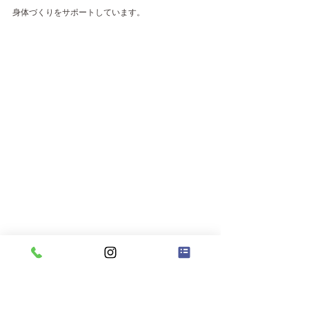
身体づくりをサポートしています。
まずは初回体験から始めてみま
せんか？ 
「産後から時間が経っているけど、変われるか