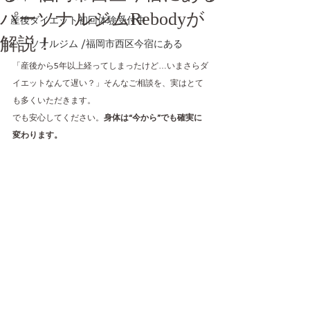
パーソナルジムRebodyが
産後ダイエット初回体験受付中
解説！
パーソナルジム /福岡市西区今宿にある
「産後から5年以上経ってしまったけど…いまさらダ
イエットなんて遅い？」そんなご相談を、実はとて
も多くいただきます。
でも安心してください。
身体は“今から”でも確実に
変わります。