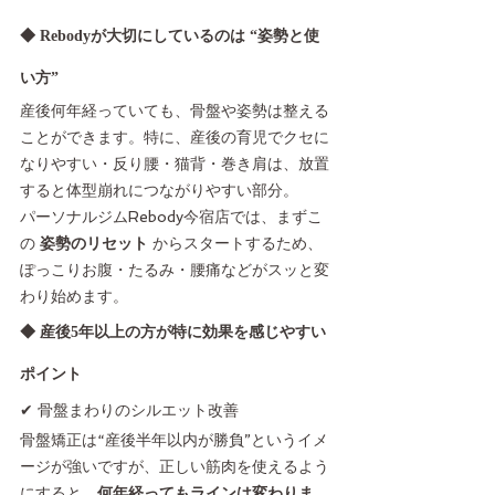
◆ Rebodyが大切にしているのは “姿勢と使
い方”
産後何年経っていても、骨盤や姿勢は整える
ことができます。特に、産後の育児でクセに
なりやすい・反り腰・猫背・巻き肩は、放置
すると体型崩れにつながりやすい部分。
パーソナルジムRebody今宿店では、まずこ
の 
姿勢のリセット
 からスタートするため、
ぽっこりお腹・たるみ・腰痛などがスッと変
わり始めます。
◆ 産後5年以上の方が特に効果を感じやすい
ポイント
✔ 骨盤まわりのシルエット改善
骨盤矯正は“産後半年以内が勝負”というイメ
ージが強いですが、正しい筋肉を使えるよう
にすると、
何年経ってもラインは変わりま