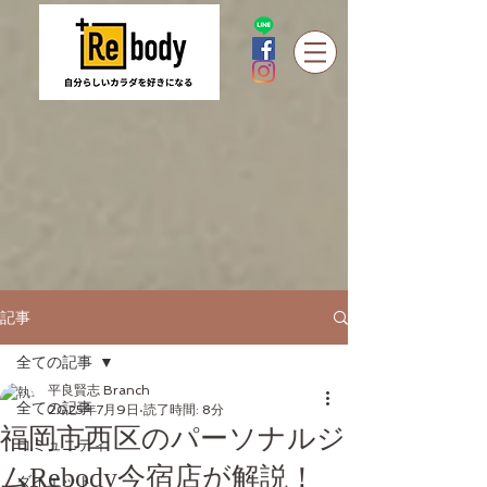
記事
全ての記事
平良賢志 Branch
全ての記事
2025年7月9日
読了時間: 8分
福岡市西区のパーソナルジ
コミュニティ
ムRebody今宿店が解説！
ダイエット