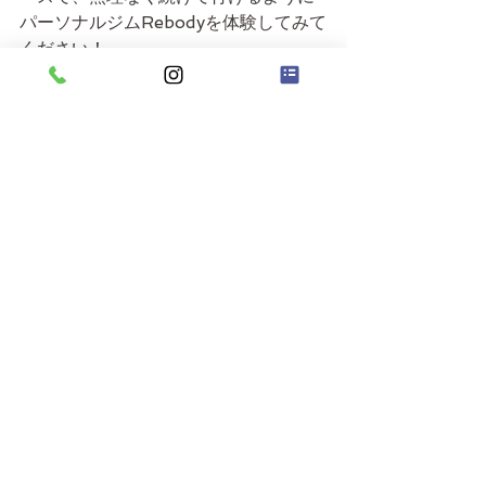
パーソナルジムRebodyを体験してみて
ください！
×Rebodyパーソナルジム今宿店は、あ
なたの健康づくり・ダイエット・ボデ
ィメイクを全力でサポート致します。
ご質問や興味がありましたら、お気軽
にお問い合わせください📩
HPから体験予約も受け付けておりま
す！
体験予約はWEBから受付中！
福岡市西区今宿・周船寺・九大学研都
市・西都・元岡・田尻・周辺でジムを
探している方は、ぜひRebody今宿店へ
お越しください！