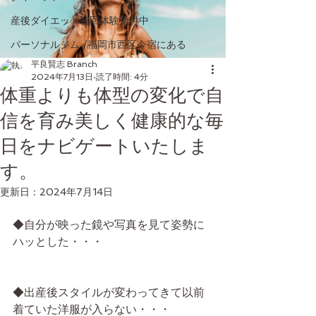
産後ダイエット初回体験受付中
パーソナルジム /福岡市西区今宿にある
平良賢志 Branch
2024年7月13日
読了時間: 4分
体重よりも体型の変化で自
信を育み美しく健康的な毎
日をナビゲートいたしま
す。
更新日：
2024年7月14日
◆自分が映った鏡や写真を見て姿勢に
ハッとした・・・
◆出産後スタイルが変わってきて以前
着ていた洋服が入らない・・・