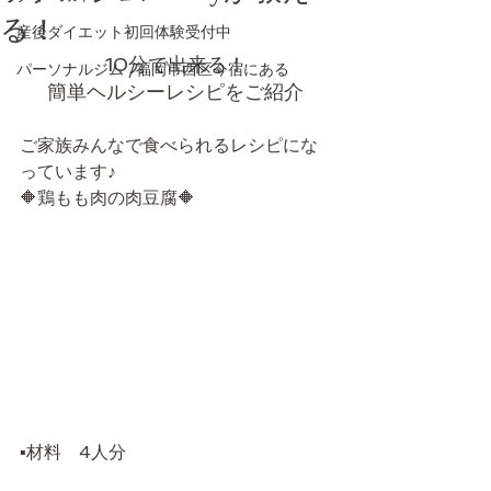
る！
産後ダイエット初回体験受付中
10分で出来る！
パーソナルジム /福岡市西区今宿にある
簡単ヘルシーレシピをご紹介
ご家族みんなで食べられるレシピにな
っています♪
🔶鶏もも肉の肉豆腐🔶
▪️材料　4人分