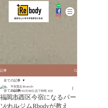
記事
全ての記事
平良賢志 Branch
全ての記事
2025年10月18日
読了時間: 6分
福岡市西区今宿になるパー
コミュニティ
ソナルジムRbodyが教え
ダイエット