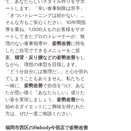
て、あなたらしいスタイル作りをサポ
ートします。「辛い食事制限は苦手」
「きついトレーニングは続かない」…
そんな方もご安心ください。10年間指
導を重ね、1,000人ものお客様をサポ
ートしてきたプロのトレーナーが、無
理のない食事指導や、
姿勢改善
に特化
したご自宅でできるメニューをご提
案。
猫背・反り腰などの姿勢改善
をし
ながら、理想の体型を目指します。
「どうせ自分には無理だ...」と心が折れ
てしまうこともありません。私たちと
一緒に、
姿勢改善
で自信をつけ、あな
たが思い描く『あなたらしい』成りた
い姿を実現しましょう。
姿勢改善
から
始めるダイエットにご興味を持たれた
方は、ぜひ一度ご相談ください。
福岡市西区のRebody今宿店で姿勢改善