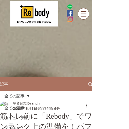
記事
全ての記事
平良賢志 Branch
全ての記事
2025年8月8日
読了時間: 6分
筋トレ前に「Rebody」でワ
コミュニティ
ンランク上の準備を！パフ
ダイエット