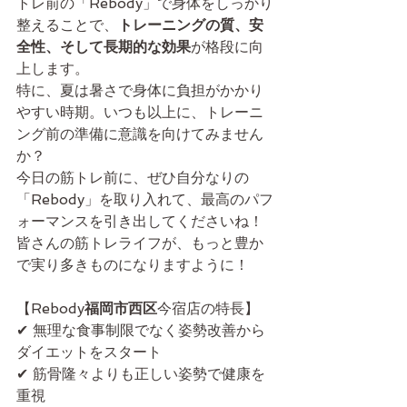
トレ前の「Rebody」で身体をしっかり
整えることで、
トレーニングの質、安
全性、そして長期的な効果
が格段に向
上します。
特に、夏は暑さで身体に負担がかかり
やすい時期。いつも以上に、トレーニ
ング前の準備に意識を向けてみません
か？
今日の筋トレ前に、ぜひ自分なりの
「Rebody」を取り入れて、最高のパフ
ォーマンスを引き出してくださいね！
皆さんの筋トレライフが、もっと豊か
で実り多きものになりますように！
【Rebody
福岡市西区
今宿店の特長】
✔ 無理な食事制限でなく姿勢改善から
ダイエットをスタート
✔ 筋骨隆々よりも正しい姿勢で健康を
重視