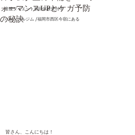
ォーマンスUPとケガ予防
産後ダイエット初回体験受付中
の秘訣
パーソナルジム /福岡市西区今宿にある
皆さん、こんにちは！