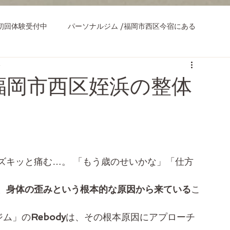
初回体験受付中
パーソナルジム /福岡市西区今宿にある
分
福岡市西区姪浜の整体
】
ズキッと痛む…。 「もう歳のせいかな」「仕方
、身体の歪みという根本的な原因から来ている
こ
ジム」の
Rebody
は、その根本原因にアプローチ