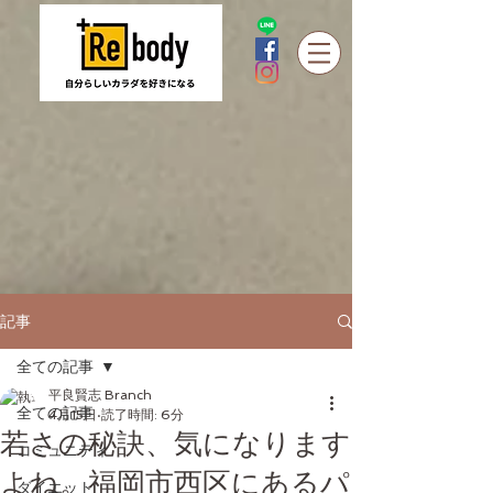
記事
全ての記事
平良賢志 Branch
全ての記事
4月15日
読了時間: 6分
若さの秘訣、気になります
コミュニティ
よね。福岡市西区にあるパ
ダイエット