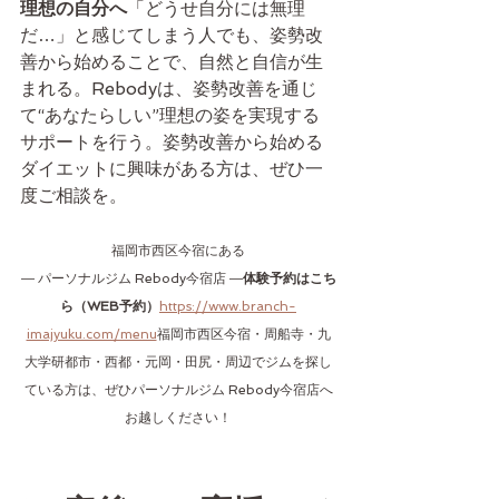
理想の自分へ
「どうせ自分には無理
だ…」と感じてしまう人でも、姿勢改
善から始めることで、自然と自信が生
まれる。Rebodyは、姿勢改善を通じ
て“あなたらしい”理想の姿を実現する
サポートを行う。姿勢改善から始める
ダイエットに興味がある方は、ぜひ一
度ご相談を。
福岡市西区今宿にある
― パーソナルジム Rebody今宿店 ―
体験予約はこち
ら（WEB予約）
https://www.branch-
imajyuku.com/menu
福岡市西区今宿・周船寺・九
大学研都市・西都・元岡・田尻・周辺でジムを探し
ている方は、ぜひパーソナルジム Rebody今宿店へ
お越しください！