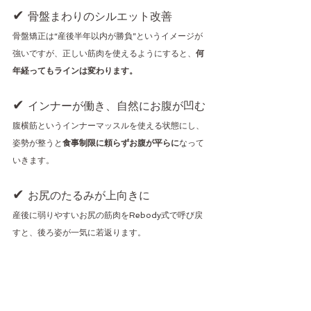
✔ 
骨盤まわりのシルエット改善
骨盤矯正は“産後半年以内が勝負”というイメージが
強いですが、正しい筋肉を使えるようにすると、
何
年経ってもラインは変わります。
✔ 
インナーが働き、自然にお腹が凹む
腹横筋というインナーマッスルを使える状態にし、
姿勢が整うと
食事制限に頼らずお腹が平らに
なって
いきます。
✔ 
お尻のたるみが上向きに
産後に弱りやすいお尻の筋肉をRebody式で呼び戻
すと、後ろ姿が一気に若返ります。