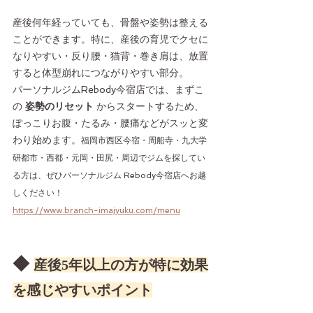
産後何年経っていても、骨盤や姿勢は整える
ことができます。特に、産後の育児でクセに
なりやすい・反り腰・猫背・巻き肩は、放置
すると体型崩れにつながりやすい部分。
パーソナルジムRebody今宿店では、まずこ
の 
姿勢のリセット
 からスタートするため、
ぽっこりお腹・たるみ・腰痛などがスッと変
わり始めます。
福岡市西区今宿・周船寺・九大学
研都市・西都・元岡・田尻・周辺でジムを探してい
る方は、ぜひパーソナルジム Rebody今宿店へお越
しください！
https://www.branch-imajyuku.com/menu
◆ 
産後5年以上の方が特に効果
を感じやすいポイント