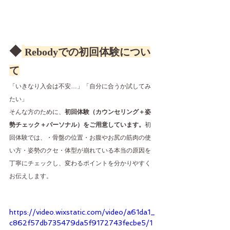
◆
Rebodyでの初回体験につい
て
「いきなり入会は不安…」「自分に合うか試してみ
たい」
そんな方のために、
初回体験（カウンセリング＋姿
勢チェック＋パーソナル）をご用意しています。
初
回体験では、・骨盤の位置・お腹やお尻の筋肉の使
い方・姿勢のクセ・体型が崩れている本当の原因を
丁寧にチェックし、変わるポイントを分かりやすく
お伝えします。
https://video.wixstatic.com/video/a61da1_
c862f57db735479da5f9172743fecbe5/1