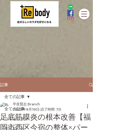
記事
全ての記事
平良賢志 Branch
全ての記事
2025年9月19日
読了時間: 7分
足底筋膜炎の根本改善【福
コミュニティ
岡市西区今宿の整体×パー
ダイエット