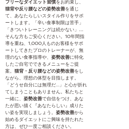
フリーなダイエット習慣
をお約束し、
猫背や反り腰などの姿勢改善
を通じ
て、あなたらしいスタイル作りをサポ
ートします。「辛い食事制限は苦手」
「きついトレーニングは続かない」…
そんな方もご安心ください。10年間指
導を重ね、1,000人ものお客様をサポ
ートしてきたプロのトレーナーが、無
理のない食事指導や、
姿勢改善
に特化
したご自宅でできるメニューをご提
案。
猫背・反り腰などの姿勢改善
をし
ながら、理想の体型を目指します。
「どうせ自分には無理だ...」と心が折れ
てしまうこともありません。私たちと
一緒に、
姿勢改善
で自信をつけ、あな
たが思い描く『あなたらしい』成りた
い姿を実現しましょう。
姿勢改善
から
始めるダイエットにご興味を持たれた
方は、ぜひ一度ご相談ください。