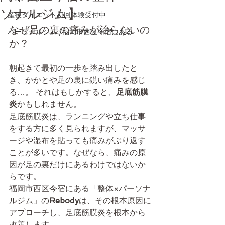
ソナルジム】
産後ダイエット初回体験受付中
なぜ足の裏の痛みが治らないの
パーソナルジム /福岡市西区今宿にある
か？
朝起きて最初の一歩を踏み出したと
き、かかとや足の裏に鋭い痛みを感じ
る…。 それはもしかすると、
足底筋膜
炎
かもしれません。
足底筋膜炎は、ランニングや立ち仕事
をする方に多く見られますが、マッサ
ージや湿布を貼っても痛みがぶり返す
ことが多いです。なぜなら、痛みの原
因が足の裏だけにあるわけではないか
らです。
福岡市西区今宿にある「整体×パーソナ
ルジム」の
Rebody
は、その根本原因に
アプローチし、足底筋膜炎を根本から
改善します。