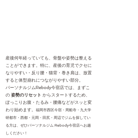
産後何年経っていても、骨盤や姿勢は整える
ことができます。特に、産後の育児でクセに
なりやすい・反り腰・猫背・巻き肩は、放置
すると体型崩れにつながりやすい部分。
パーソナルジムRebody今宿店では、まずこ
の 
姿勢のリセット
 からスタートするため、
ぽっこりお腹・たるみ・腰痛などがスッと変
わり始めます。
福岡市西区今宿・周船寺・九大学
研都市・西都・元岡・田尻・周辺でジムを探してい
る方は、ぜひパーソナルジム Rebody今宿店へお越
しください！