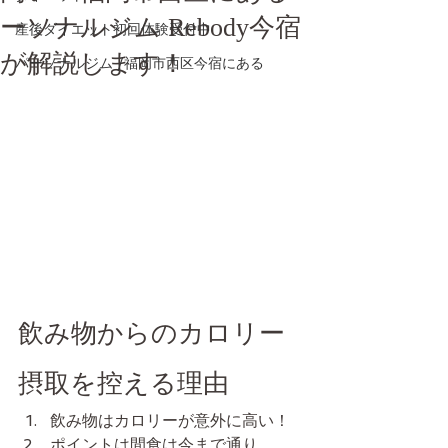
ーソナルジム Rebody今宿
産後ダイエット初回体験受付中
が解説します！
パーソナルジム /福岡市西区今宿にある
飲み物からのカロリー
摂取を控える理由
飲み物はカロリーが意外に高い！
ポイントは間食は今まで通り