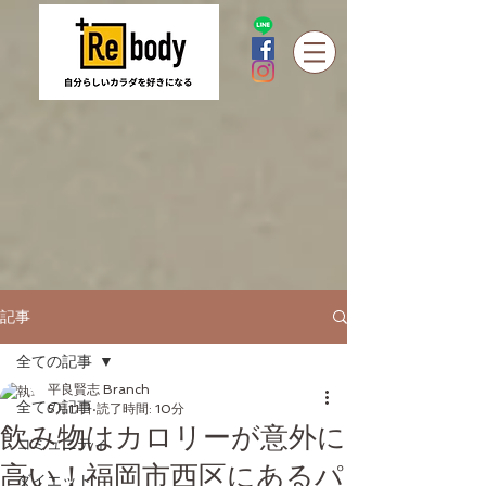
記事
全ての記事
平良賢志 Branch
全ての記事
5月11日
読了時間: 10分
飲み物はカロリーが意外に
コミュニティ
高い！福岡市西区にあるパ
ダイエット