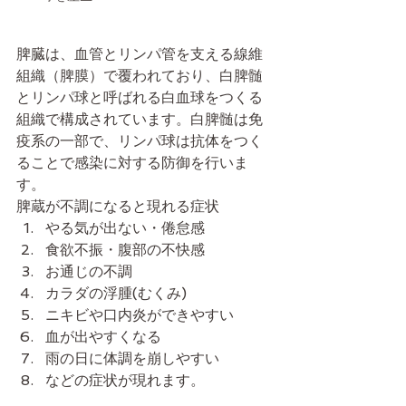
脾臓は、血管とリンパ管を支える線維
組織（脾膜）で覆われており、白脾髄
とリンパ球と呼ばれる白血球をつくる
組織で構成されています。白脾髄は免
疫系の一部で、リンパ球は抗体をつく
ることで感染に対する防御を行いま
す。
脾蔵が不調になると現れる症状
やる気が出ない・倦怠感
食欲不振・腹部の不快感
お通じの不調
カラダの浮腫(むくみ)
ニキビや口内炎ができやすい
血が出やすくなる
雨の日に体調を崩しやすい
などの症状が現れます。