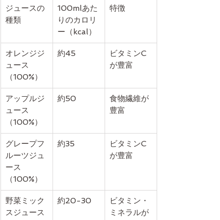
ジュースの
100mlあた
特徴
種類
りのカロリ
ー（kcal）
オレンジジ
約45
ビタミンC
ュース
が豊富
（100%）
アップルジ
約50
食物繊維が
ュース
豊富
（100%）
グレープフ
約35
ビタミンC
ルーツジュ
が豊富
ース
（100%）
野菜ミック
約20-30
ビタミン・
スジュース
ミネラルが