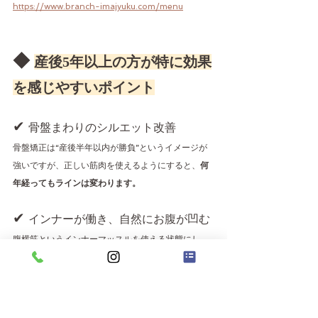
https://www.branch-imajyuku.com/menu
◆ 
産後5年以上の方が特に効果
を感じやすいポイント
✔ 
骨盤まわりのシルエット改善
骨盤矯正は“産後半年以内が勝負”というイメージが
強いですが、正しい筋肉を使えるようにすると、
何
年経ってもラインは変わります。
✔ 
インナーが働き、自然にお腹が凹む
腹横筋というインナーマッスルを使える状態にし、
姿勢が整うと
食事制限に頼らずお腹が平らに
なって
いきます。
✔ 
お尻のたるみが上向きに