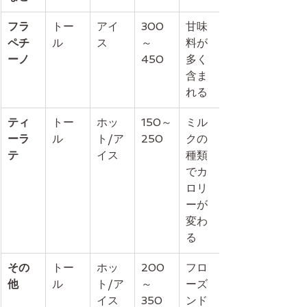
フラ
トー
アイ
300
甘味
ペチ
ル
ス
～
料が
ーノ
450
多く
含ま
れる
ティ
トー
ホッ
150～
ミル
ーラ
ル
ト/ア
250
クの
テ
イス
種類
でカ
ロリ
ーが
変わ
る
その
トー
ホッ
200
フロ
他
ル
ト/ア
～
ーズ
イス
350
ンド