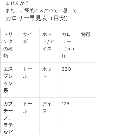
ませんか？
また、ご褒美にスタバで一息！で
カロリー早見表（目安）
ドリ
サイ
ホッ
カロ
特徴
ンク
ズ
ト/ア
リー
の種
イス
（kca
類
l）
エス
トー
ホッ
220
プレ
ル
ト
ッソ
系
カプ
トー
アイ
123
チー
ル
ス
ノ、
ラテ
など