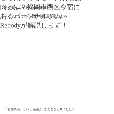
肉とは？福岡市西区今宿に
産後ダイエット初回体験受付中
あるパーソナルジム
パーソナルジム /福岡市西区今宿にある
Rebodyが解説します！
『骨盤底筋』という名前は、なんとなく耳にしたこ