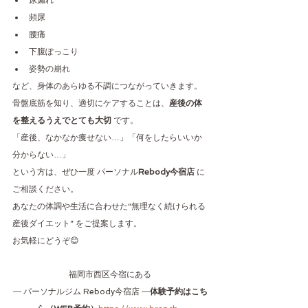
尿漏れ
頻尿
腰痛
下腹ぽっこり
姿勢の崩れ
など、身体のあらゆる不調につながっていきます。
骨盤底筋を知り、適切にケアすることは、
産後の体
を整えるうえでとても大切
 です。
「産後、なかなか痩せない…」「何をしたらいいか
分からない…」
という方は、ぜひ一度 パーソナル
Rebody今宿店
 に
ご相談ください。
あなたの体調や生活に合わせた“無理なく続けられる
産後ダイエット” をご提案します。
お気軽にどうぞ😊
福岡市西区今宿にある
― パーソナルジム Rebody今宿店 ―
体験予約はこち