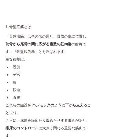
1. 骨盤底筋とは
『骨盤底筋』はその名の通り、骨盤の底に位置し、
恥骨から尾骨の間に広がる複数の筋肉群
の総称で
す。『骨盤底筋群』とも呼ばれます。
主な役割は、
膀胱
子宮
膣
尿道
直腸
これらの臓器を 
ハンモックのように下から支えるこ
と
 です。
さらに、尿道を締めたり緩めたりする働きがあり、
排尿のコントロール
に大きく関わる重要な筋肉で
す。