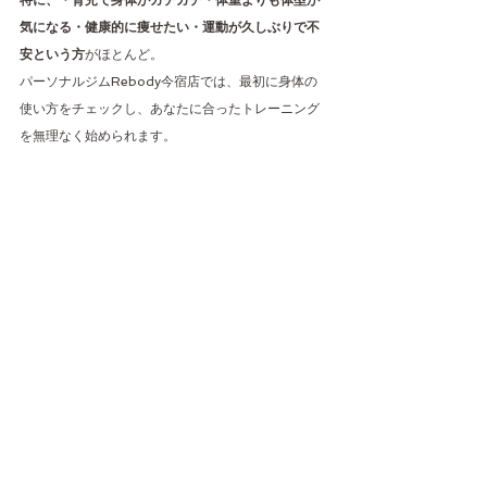
特に、・育児で身体がガチガチ・体重よりも体型が
気になる・健康的に痩せたい・運動が久しぶりで不
安という方
がほとんど。
パーソナルジムRebody今宿店では、最初に身体の
使い方をチェックし、あなたに合ったトレーニング
を無理なく始められます。