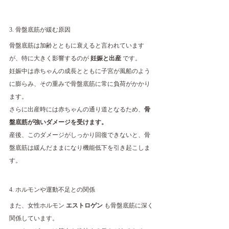
3. 骨盤底筋が緩む原因
骨盤底筋は加齢とともに衰えると言われています
が、特に大きく影響するのが 
妊娠と出産
 です。
妊娠中は赤ちゃんの成長とともに子宮が風船のよう
に膨らみ、その重みで骨盤底筋に常に負荷がかかり
ます。
さらに出産時には赤ちゃんの通り道となるため、
骨
盤底筋が強いダメージを受けます。
産後、このダメージがしっかり回復できないと、骨
盤底筋は緩んだままになり機能低下を引き起こしま
す。
4. ホルモンや運動不足との関係
また、女性ホルモン 
エストロゲン
 も骨盤底筋に深く
関係しています。