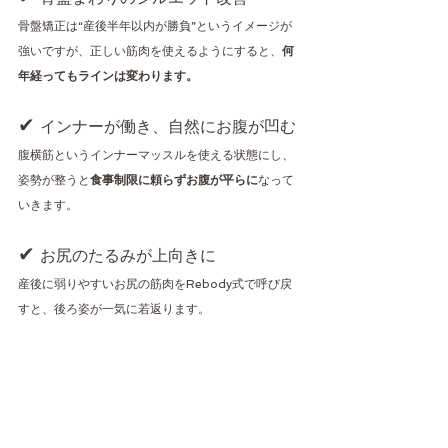
骨盤矯正は“産後半年以内が勝負”というイメージが
強いですが、正しい筋肉を使えるようにすると、
何
年経ってもラインは変わります。
✔ 
インナーが働き、自然にお腹が凹む
腹横筋というインナーマッスルを使える状態にし、
姿勢が整うと
食事制限に頼らずお腹が平らに
なって
いきます。
✔ 
お尻のたるみが上向きに
産後に弱りやすいお尻の筋肉をRebody式で呼び戻
すと、後ろ姿が一気に若返ります。