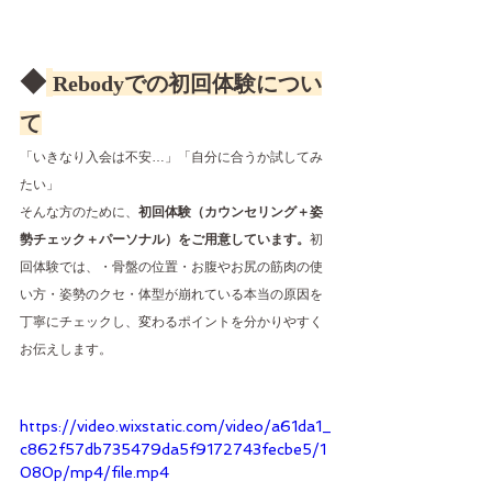
◆
Rebodyでの初回体験につい
て
「いきなり入会は不安…」「自分に合うか試してみ
たい」
そんな方のために、
初回体験（カウンセリング＋姿
勢チェック＋パーソナル）をご用意しています。
初
回体験では、・骨盤の位置・お腹やお尻の筋肉の使
い方・姿勢のクセ・体型が崩れている本当の原因を
丁寧にチェックし、変わるポイントを分かりやすく
お伝えします。
https://video.wixstatic.com/video/a61da1_
c862f57db735479da5f9172743fecbe5/1
080p/mp4/file.mp4