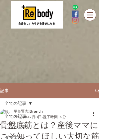
記事
全ての記事
平良賢志 Branch
全ての記事
2025年12月8日
読了時間: 6分
骨盤底筋とは？産後ママに
コミュニティ
こそ知ってほしい大切な筋
ダイエット