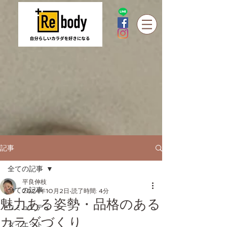
記事
全ての記事
平良伸枝
全ての記事
2024年10月2日
読了時間: 4分
魅力ある姿勢・品格のある
コミュニティ
カラダづくり
ダイエット