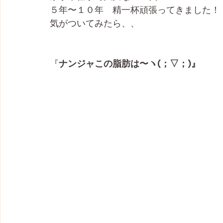
５年〜１０年　精一杯頑張ってきました！
気がついてみたら、、
『
ナンジャこの脂肪は〜ヽ(；▽；)』