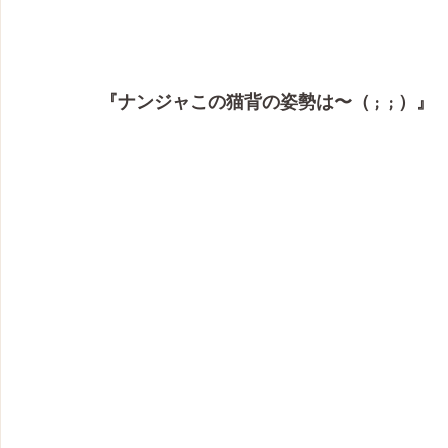
『ナンジャこの猫背の姿勢は〜（ ;  ; ）』