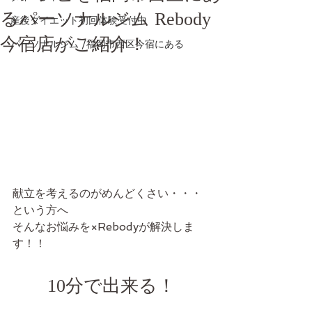
るパーソナルジム Rebody
産後ダイエット初回体験受付中
今宿店がご紹介！
パーソナルジム /福岡市西区今宿にある
献立を考えるのがめんどくさい・・・
という方へ
そんなお悩みを×Rebodyが解決しま
す！！
10分で出来る！