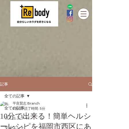
記事
全ての記事
平良賢志 Branch
全ての記事
5月1日
読了時間: 5分
10分で出来る！簡単ヘルシ
コミュニティ
ーレシピを福岡市西区にあ
ダイエット