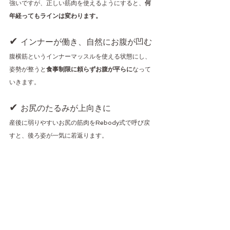
強いですが、正しい筋肉を使えるようにすると、
何
年経ってもラインは変わります。
✔ 
インナーが働き、自然にお腹が凹む
腹横筋というインナーマッスルを使える状態にし、
姿勢が整うと
食事制限に頼らずお腹が平らに
なって
いきます。
✔ 
お尻のたるみが上向きに
産後に弱りやすいお尻の筋肉をRebody式で呼び戻
すと、後ろ姿が一気に若返ります。