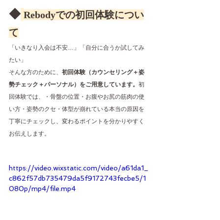
◆
Rebodyでの初回体験につい
て
「いきなり入会は不安…」「自分に合うか試してみ
たい」
そんな方のために、
初回体験（カウンセリング＋姿
勢チェック＋パーソナル）をご用意しています。
初
回体験では、・骨盤の位置・お腹やお尻の筋肉の使
い方・姿勢のクセ・体型が崩れている本当の原因を
丁寧にチェックし、変わるポイントを分かりやすく
お伝えします。
https://video.wixstatic.com/video/a61da1_
c862f57db735479da5f9172743fecbe5/1
080p/mp4/file.mp4