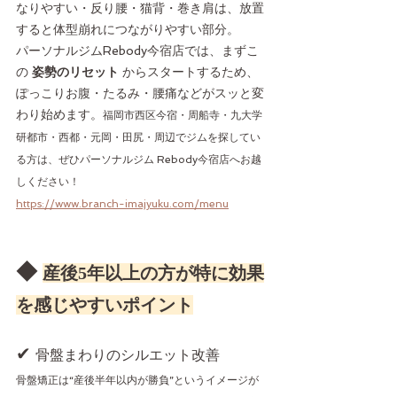
なりやすい・反り腰・猫背・巻き肩は、放置
すると体型崩れにつながりやすい部分。
パーソナルジムRebody今宿店では、まずこ
の 
姿勢のリセット
 からスタートするため、
ぽっこりお腹・たるみ・腰痛などがスッと変
わり始めます。
福岡市西区今宿・周船寺・九大学
研都市・西都・元岡・田尻・周辺でジムを探してい
る方は、ぜひパーソナルジム Rebody今宿店へお越
しください！
https://www.branch-imajyuku.com/menu
◆ 
産後5年以上の方が特に効果
を感じやすいポイント
✔ 
骨盤まわりのシルエット改善
骨盤矯正は“産後半年以内が勝負”というイメージが