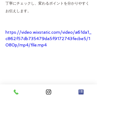
丁寧にチェックし、変わるポイントを分かりやすく
お伝えします。
https://video.wixstatic.com/video/a61da1_
c862f57db735479da5f9172743fecbe5/1
080p/mp4/file.mp4
◆ 
いつからでも身体は変わり
ます
産後から5年、10年…どれだけ時間が経っていても 
“遅い” ということはありません。