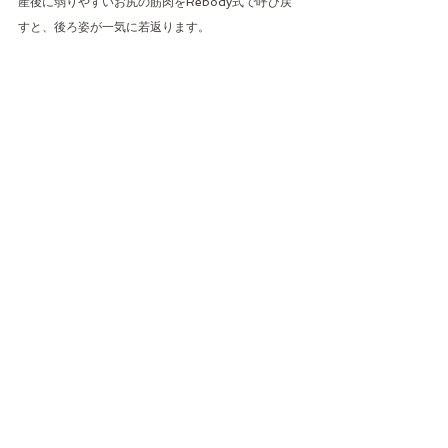
産後に弱りやすいお尻の筋肉をRebody式で呼び戻
すと、後ろ姿が一気に若返ります。