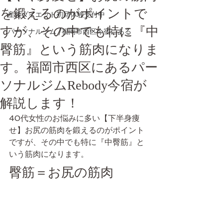
を鍛えるのがポイントで
産後ダイエット初回体験受付中
すが、その中でも特に『中
パーソナルジム /福岡市西区今宿にある
臀筋』という筋肉になりま
す。福岡市西区にあるパー
ソナルジムRebody今宿が
解説します！
40代女性のお悩みに多い【下半身痩
せ】お尻の筋肉を鍛えるのがポイント
ですが、その中でも特に『中臀筋』と
いう筋肉になります。
臀筋＝お尻の筋肉