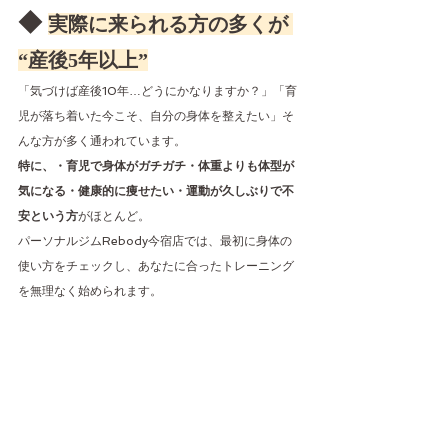
◆ 
実際に来られる方の多くが 
“産後5年以上”
「気づけば産後10年…どうにかなりますか？」「育
児が落ち着いた今こそ、自分の身体を整えたい」そ
んな方が多く通われています。
特に、・育児で身体がガチガチ・体重よりも体型が
気になる・健康的に痩せたい・運動が久しぶりで不
安という方
がほとんど。
パーソナルジムRebody今宿店では、最初に身体の
使い方をチェックし、あなたに合ったトレーニング
を無理なく始められます。