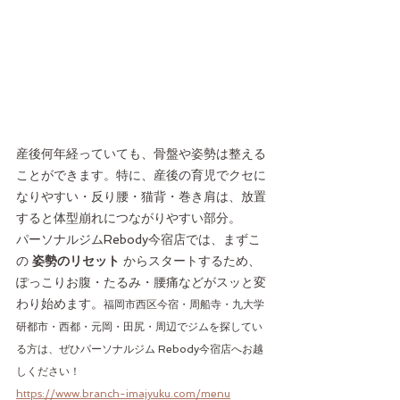
産後何年経っていても、骨盤や姿勢は整える
ことができます。特に、産後の育児でクセに
なりやすい・反り腰・猫背・巻き肩は、放置
すると体型崩れにつながりやすい部分。
パーソナルジムRebody今宿店では、まずこ
の 
姿勢のリセット
 からスタートするため、
ぽっこりお腹・たるみ・腰痛などがスッと変
わり始めます。
福岡市西区今宿・周船寺・九大学
研都市・西都・元岡・田尻・周辺でジムを探してい
る方は、ぜひパーソナルジム Rebody今宿店へお越
しください！
https://www.branch-imajyuku.com/menu