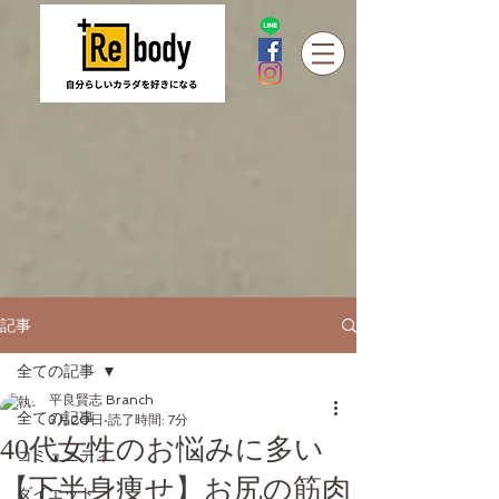
記事
全ての記事
平良賢志 Branch
全ての記事
3月20日
読了時間: 7分
40代女性のお悩みに多い
コミュニティ
【下半身痩せ】お尻の筋肉
ダイエット