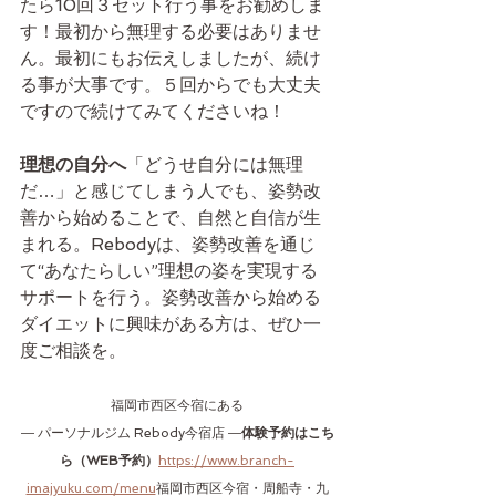
たら10回３セット行う事をお勧めしま
す！最初から無理する必要はありませ
ん。最初にもお伝えしましたが、続け
る事が大事です。５回からでも大丈夫
ですので続けてみてくださいね！
理想の自分へ
「どうせ自分には無理
だ…」と感じてしまう人でも、姿勢改
善から始めることで、自然と自信が生
まれる。Rebodyは、姿勢改善を通じ
て“あなたらしい”理想の姿を実現する
サポートを行う。姿勢改善から始める
ダイエットに興味がある方は、ぜひ一
度ご相談を。
福岡市西区今宿にある
― パーソナルジム Rebody今宿店 ―
体験予約はこち
ら（WEB予約）
https://www.branch-
imajyuku.com/menu
福岡市西区今宿・周船寺・九