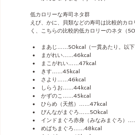
低カロリーな寿司ネタ群
えび、かに、貝類などの寿司は比較的カロ
く、こちらの比較的低カロリーのネタ（50
まあじ……50kcal（一貫あたり。以
まがれい……46kcal
まこがれい……47kcal
きす……45kcal
さより……46kcal
しらうお……44kcal
かずのこ……45kcal
ひらめ（天然）……47kcal
びんながまぐろ……50kcal
インドまぐろ赤身（みなみまぐろ）……4
めばちまぐろ……48kcal