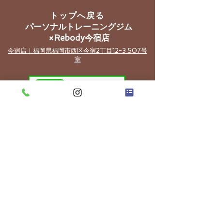
トップへ戻る
​パーソナルトレーニングジム
×Rebody今宿店
​今宿店｜福岡県福岡市西区今宿2丁目12-3 507号
室
​今宿ダイエット/姿勢改善​