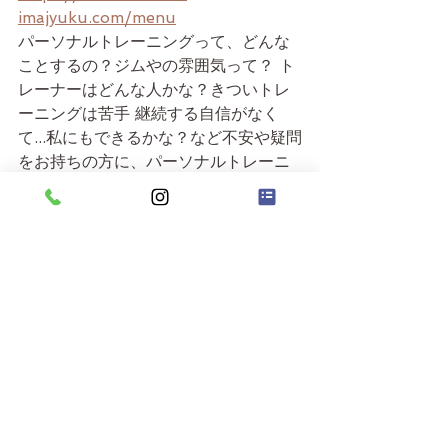
imajyuku.com/menu
パーソナルトレーニングって、どんな
ことするの？ジムやの雰囲気って？ ト
レーナーはどんな人かな？きついトレ
ーニングは苦手 継続する自信がなく
て...私にもできるかな？など不安や疑問
をお持ちの方に、パーソナルトレーニ
ングの内容やジムの雰囲気を知って頂
くための体験レッスンです。
お気軽にお問合せください。もちろん
無理な売り込みや不要なご案内はござ
いませんので、ご安心くださ