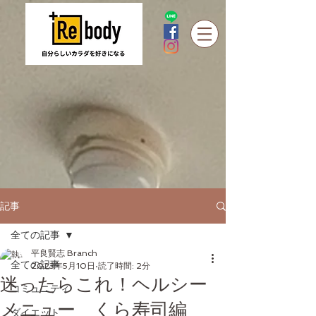
記事
全ての記事
平良賢志 Branch
全ての記事
2023年5月10日
読了時間: 2分
迷ったらこれ！ヘルシー
コミュニティ
メニュー くら寿司編
ダイエット