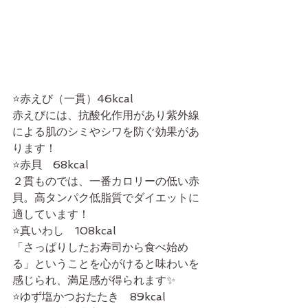
⭐️赤えび（一貫）46kcal
赤えびには、抗酸化作用があり紫外線
による肌のシミやシワを防ぐ効果があ
ります！
⭐️赤貝　68kcal
２貫ものでは、一番カロリーの低い赤
貝。高タンパク低脂質でダイエットに
適しています！
⭐️真いわし　108kcal
「さっぱりしたお寿司から食べ始め
る」ということを心がけると味わいを
感じられ、満足感が得られます✨
⭐️ゆず塩かつおたたき　89kcal