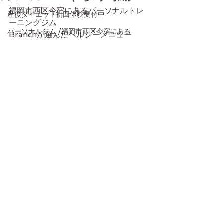
福岡市西区今宿にあるパーソナルトレ
産後ダイエット初回体験受付中
ーニングジム
パーソナルジム /福岡市西区今宿にある
Branchが選んだヘルシーメニュー