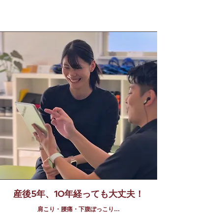
産後5年、10年経っても大丈夫！
​肩こり・腰痛・下腹ぽっこり…