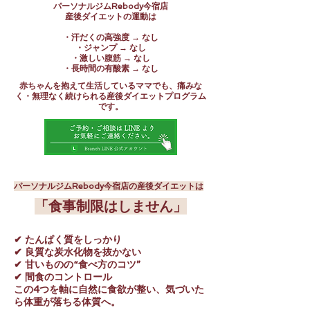
パーソナルジムRebody今宿店
産後ダイエットの運動は
・汗だくの高強度 → なし
・ジャンプ → なし
・激しい腹筋 → なし
・長時間の有酸素 → なし
赤ちゃんを抱えて生活しているママでも、痛みな
く・無理なく続けられる産後ダイエットプログラム
です。
パーソナルジムRebody今宿店の産後ダイエットは
「食事制限はしません」
✔ たんぱく質をしっかり
✔ 良質な炭水化物を抜かない
✔ 甘いものの“食べ方のコツ”
✔ 間食のコントロール
この4つを軸に自然に食欲が整い、気づいた
ら体重が落ちる体質へ。