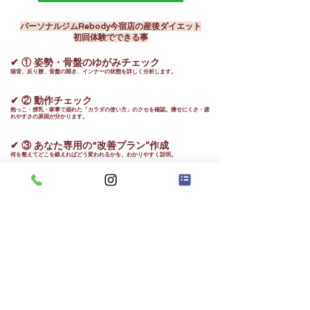
パーソナルジムRebody今宿店の産後ダイエット
初回体験でできる事
✔ ① 姿勢・骨盤のゆがみチェック
猫背、反り腰、骨盤の開き、インナーの状態を詳しく分析します。
✔ ② 動作チェック
抱っこ・授乳・家事で崩れた「カラダの使い方」のクセを確認。痩せにくさ・疲
れやすさの原因が分かります。
✔ ③ あなた専用の“改善プラン”作成
何を整えてどこを鍛えればどう変われるかを、わかりやすく説明。
✔ ④ やさしい Rebody 式トレーニング
産後の体に合う・骨盤安定エクササイズ・インナーの使い方・姿勢リセットを実
際に体験していただきます。
「これならできる！」と感じる方がほとんどです。