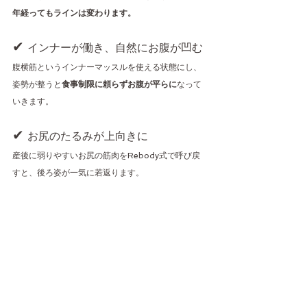
年経ってもラインは変わります。
✔ 
インナーが働き、自然にお腹が凹む
腹横筋というインナーマッスルを使える状態にし、
姿勢が整うと
食事制限に頼らずお腹が平らに
なって
いきます。
✔ 
お尻のたるみが上向きに
産後に弱りやすいお尻の筋肉をRebody式で呼び戻
すと、後ろ姿が一気に若返ります。