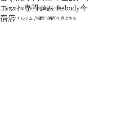
エット専門ジム Rebody今
産後ダイエット初回体験受付中
宿店
パーソナルジム /福岡市西区今宿にある