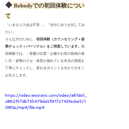
◆
Rebodyでの初回体験につい
て
「いきなり入会は不安…」「自分に合うか試してみ
たい」
そんな方のために、
初回体験（カウンセリング＋姿
勢チェック＋パーソナル）をご用意しています。
初
回体験では、・骨盤の位置・お腹やお尻の筋肉の使
い方・姿勢のクセ・体型が崩れている本当の原因を
丁寧にチェックし、変わるポイントを分かりやすく
お伝えします。
https://video.wixstatic.com/video/a61da1_
c862f57db735479da5f9172743fecbe5/1
080p/mp4/file.mp4