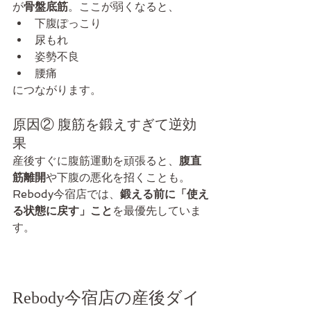
が
骨盤底筋
。ここが弱くなると、
下腹ぽっこり
尿もれ
姿勢不良
腰痛
につながります。
原因② 腹筋を鍛えすぎて逆効
果
産後すぐに腹筋運動を頑張ると、
腹直
筋離開
や下腹の悪化を招くことも。
Rebody今宿店では、
鍛える前に「使え
る状態に戻す」こと
を最優先していま
す。
Rebody今宿店の産後ダイ