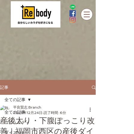
記事
全ての記事
平良賢志 Branch
全ての記事
2025年12月24日
読了時間: 6分
産後太り・下腹ぽっこり改
コミュニティ
善｜福岡市西区の産後ダイ
ダイエット