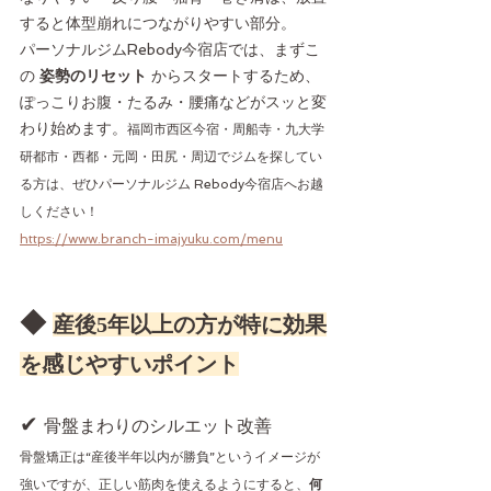
すると体型崩れにつながりやすい部分。
パーソナルジムRebody今宿店では、まずこ
の 
姿勢のリセット
 からスタートするため、
ぽっこりお腹・たるみ・腰痛などがスッと変
わり始めます。
福岡市西区今宿・周船寺・九大学
研都市・西都・元岡・田尻・周辺でジムを探してい
る方は、ぜひパーソナルジム Rebody今宿店へお越
しください！
https://www.branch-imajyuku.com/menu
◆ 
産後5年以上の方が特に効果
を感じやすいポイント
✔ 
骨盤まわりのシルエット改善
骨盤矯正は“産後半年以内が勝負”というイメージが
強いですが、正しい筋肉を使えるようにすると、
何